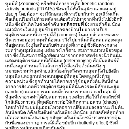
ซูมมี่ส์ (Zoomies) หรือศัพท์ทางการคือ frenetic random
activity periods (FRAPs) ซึ่งพบได้ทั้งในสุนัข และแมวอยู่
บ่อย ๆ โดยน้อง ๆ จะมีลักษณะที่เราเรียกกันว่า อะเลิร์ทเกิน
คือเต็มเปรี่ยมไปด้วยพลัง จนต้องวิ่งไปมาจากที่หนึ่งไปยังอีกที่
หนึ่ง ซึ่งมักเกิดในช่วงค่ำคืน
พฤติกรรมที่ 6:
ยามค่ำคืน น้อง
แมวมักจะวิ่งแบบสุ่มข้ามฟากของบ้านไปมา เราเรียก
พฤติกรรมแบบนี้ว่า ซูมมี่ส์ (zoomies) ในแบบจำลองของเรา
นั้น เราจะมองว่ามุมที่น้องแมววิ่งไปมานั้นก็คือหลุมสองหลุม
ที่อยู่คนละฝั่งเมื่อเทียบกับตำแหน่งที่เราอยู่ ซึ่งคือตรงกลาง
ระหว่างหลุมนั่นเอง แต่อย่างไรก็ตาม สมการแมวเหมียวของ
เรา ซึ่งเป็นสมการที่ถูกพัฒนามาจากกลศาสตร์ของนิวตันนั้น
แสดงพฤติกรรมแบบนิยัตินิยม (determinism) คือมีผลลัพธ์ที่
เหมือนถูกกำหนดไว้แล้วภายใต้เงื่อนไขตั้งต้นหนึ่ง ๆ
หมายความว่าสุดท้ายแล้วน้องก็จะวิ่งจากหลุมหนึ่งไปยังอีก
หลุมนึง และถูกหน่วงจนหยุดอยู่ที่หลุมใดหลุมหนึ่งด้วย
ความหน่วง ซึ่งถูกทำนายได้หากเรารู้ข้อมูลตั้งต้น สิ่งนี้ต่าง
จากการสังเกตที่ว่าพฤติกรรมซูมมี่ส์นั้นควรจะมีลักษณะสุ่ม
(random) แต่สมการแมวเหมียวของเราบอกว่าจะไม่สุ่ม ดี
ที่สุดที่เราอาจทำได้กับสมการแมวเหมียวเพื่อให้ได้ผลลัพธ์ที่
ใกล้เคียงการสุ่มที่สุดคือการก่อให้เกิดความอลวน (chaos)
โดยทำให้ระบบนั้นอ่อนไหวต่อการเปลี่ยนแปลงสถานะเริ่มต้น
อันน้อยนิด ก็คือเริ่มต้นต่างกันเพียงเล็กน้อย แต่ผลลัพธ์สุดท้าย
เมื่อเวลาผ่านไปนาน ๆ กลับต่างกันเป็นโยชน์ บางคนอาจคุ้น
กับชื่อของปรากฏการณ์ผีเสื้อขยับปีก (butterfly effect) ซึ่งมี
พฤติกรรมลักษณะเดียวกันครับ