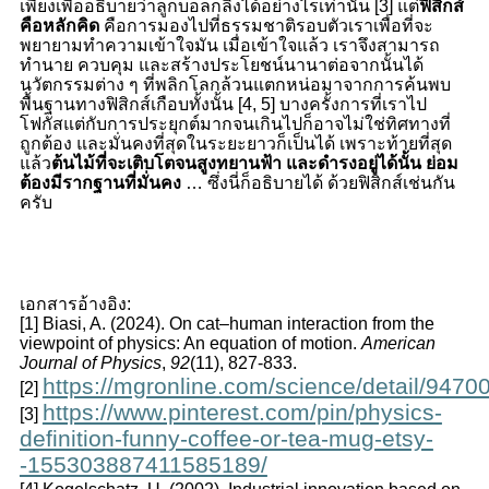
เพียงเพื่ออธิบายว่าลูกบอลกลิ้งได้อย่างไรเท่านั้น [
3] แต่
ฟิสิกส์
คือหลักคิด
คือการมองไปที่ธรรมชาติรอบตัวเราเพื่อที่จะ
พยายามทำความเข้าใจมัน เมื่อเข้าใจแล้ว เราจึงสามารถ
ทำนาย ควบคุม และสร้างประโยชน์นานาต่อจากนั้นได้
นวัตกรรมต่าง ๆ ที่พลิกโลกล้วนแตกหน่อมาจากการค้นพบ
พื้นฐานทางฟิสิกส์เกือบทั้งนั้น [4, 5] บางครั้งการที่เราไป
โฟกัสแต่กับการประยุกต์มากจนเกินไปก็อาจไม่ใช่ทิศทางที่
ถูกต้อง และมั่นคงที่สุดในระยะยาวก็เป็นได้ เพราะท้ายที่สุด
แล้ว
ต้นไม้ที่จะเติบโตจนสูงทยานฟ้า และดำรงอยู่ได้นั้น ย่อม
ต้องมีรากฐานที่มั่นคง
… ซึ่งนี่ก็อธิบายได้ ด้วยฟิสิกส์เช่นกัน
ครับ
เอกสารอ้างอิง
:
[1] Biasi, A. (2024). On cat–human interaction from the
viewpoint of physics: An equation of motion.
American
Journal of Physics
,
92
(11), 827-833.
https://mgronline.com/science/detail/947
[2]
https://www.pinterest.com/pin/physics-
[3]
definition-funny-coffee-or-tea-mug-etsy-
-155303887411585189/