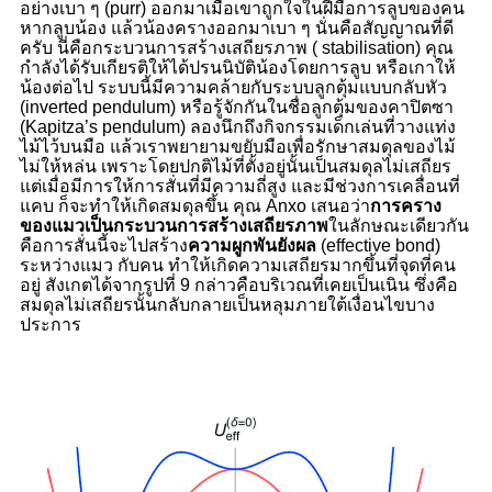
อย่างเบา ๆ (
purr) ออกมาเมื่อเขาถูกใจในฝีมือการลูบของคน
หากลูบน้อง แล้วน้องครางออกมาเบา ๆ นั่นคือสัญญาณที่ดี
ครับ นี่คือกระบวนการสร้างเสถียรภาพ ( stabilisation) คุณ
กำลังได้รับเกียรติให้ได้ปรนนิบัติน้องโดยการลูบ หรือเกาให้
น้องต่อไป ระบบนี้มีความคล้ายกับระบบลูกตุ้มแบบกลับหัว
(inverted pendulum) หรือรู้จักกันในชื่อลูกตุ้มของคาปิตซา
(Kapitza’s pendulum) ลองนึกถึงกิจกรรมเด็กเล่นที่วางแท่ง
ไม้ไว้บนมือ แล้วเราพยายามขยับมือเพื่อรักษาสมดุลของไม้
ไม่ให้หล่น เพราะโดยปกติไม้ที่ตั้งอยู่นั้นเป็นสมดุลไม่เสถียร
แต่เมื่อมีการให้การสั่นที่มีความถี่สูง และมีช่วงการเคลื่อนที่
แคบ ก็จะทำให้เกิดสมดุลขึ้น คุณ Anxo เสนอว่า
การคราง
ของแมวเป็นกระบวนการสร้างเสถียรภาพ
ในลักษณะเดียวกัน
คือการสั่นนี้จะไปสร้าง
ความผูกพันยังผล
(effective bond)
ระหว่างแมว กับคน ทำให้เกิดความเสถียรมากขึ้นที่จุดที่คน
อยู่ สังเกตได้จากรูปที่ 9 กล่าวคือบริเวณที่เคยเป็นเนิน ซึ่งคือ
สมดุลไม่เสถียรนั้นกลับกลายเป็นหลุมภายใต้เงื่อนไขบาง
ประการ