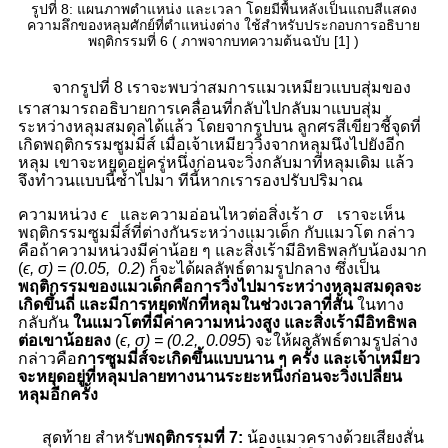
รูปที่
8: แผนภาพตำแหน่ง และเวลา โดยมีพื้นหลังเป็นแถบสีแสดง
ความลึกของหลุมศักย์ที่ตำแหน่งต่าง ใช้สำหรับประกอบการอธิบาย
พฤติกรรมที่ 6 ( ภาพจากบทความต้นฉบับ [1] )
จากรูปที่
8 เราจะพบว่าสมการแมวเหมียวแบบสุ่มของ
เราสามารถอธิบายการเคลื่อนที่กลับไปกลับมาแบบสุ่ม
ระหว่างหลุมสมดุลได้แล้ว โดยจากรูปบน ลูกศรสีเขียวชี้จุดที่
เกิดพฤติกรรมซูมมี่ส์ เมื่อเจ้าเหมียววิ่งจากหลุมนึงไปยังอีก
หลุม เขาจะหยุดอยู่ครู่หนึ่งก่อนจะวิ่งกลับมาที่หลุมเดิม แล้ว
จึงทำวนแบบนี้ซ้ำไปมา ทีนี้หากเรารองปรับปริมาณ
ความหน่วง
ϵ
และความอ่อนไหวต่อสิ่งเร้า
σ
เราจะเห็น
พฤติกรรมซูมมี่ส์ที่ต่างกันระหว่างแมวเด็ก กับแมวโต กล่าว
คือถ้าความหน่วงมีค่าน้อย ๆ และสิ่งเร้ามีอิทธิพลกับน้องมาก
(
ϵ
,
σ
) = (0.05, 0.2
)
ก็จะได้ผลลัพธ์ตามรูปกลาง ซึ่งเป็น
พฤติกรรมของแมวเด็กคือการวิ่งไปมาระหว่างหลุมสมดุลจะ
เกิดขึ้นถี่ และมีการหยุดพักที่หลุมในช่วงเวลาที่สั้น
ในทาง
กลับกัน
ในแมวโตที่มีค่าความหน่วงสูง และสิ่งเร้ามีอิทธิพล
ต่อเขาน้อยลง
(
ϵ
,
σ
) = (0.2, 0.095
)
จะให้ผลลัพธ์ตามรูปล่าง
กล่าวคือ
การซูมมี่ส์จะเกิดขึ้นแบบนาน ๆ ครั้ง และเจ้าเหมียว
จะหยุดอยู่ที่หลุมปลายทางนานระยะหนึ่งก่อนจะวิ่งเปลี่ยน
หลุมอีกครั้ง
สุดท้าย สำหรับ
พฤติกรรมที่ 7:
น้องแมวครางด้วยเสียงสั่น