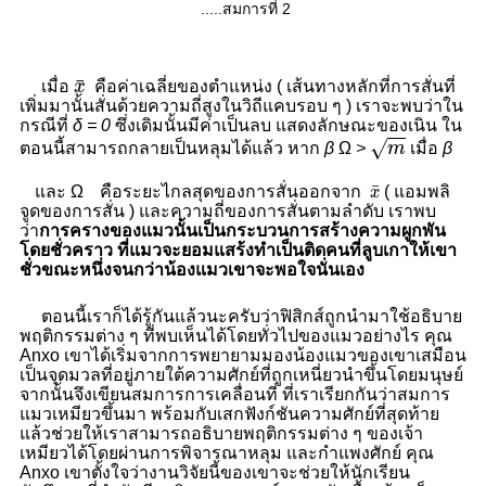
.....สมการที่ 2
x
¯
¯
เมื่อ
x
คือค่าเฉลี่ยของตำแหน่ง ( เส้นทางหลักที่การสั่นที่
เพิ่มมานั้นสั่นด้วยความถี่สูงในวิถีแคบรอบ ๆ ) เราจะพบว่าใน
กรณีที่
δ
= 0
ซึ่งเดิมนั้นมีค่าเป็นลบ แสดงลักษณะของเนิน ใน
m
√
ตอนนี้สามารถกลายเป็นหลุมได้แล้ว หาก
β
Ω
>
m
เมื่อ
β
x
¯
¯
และ
Ω
คือระยะไกลสุดของการสั่นออกจาก
( แอมพลิ
x
จูดของการสั่น ) และความถี่ของการสั่นตามลำดับ เราพบ
ว่า
การครางของแมวนั้นเป็นกระบวนการสร้างความผูกพัน
โดยชั่วคราว ที่แมวจะยอมแสร้งทำเป็นติดคนที่ลูบเกาให้เขา
ชั่วขณะหนึ่งจนกว่าน้องแมวเขาจะพอใจนั่นเอง
ตอนนี้เราก็ได้รู้กันแล้วนะครับว่าฟิสิกส์ถูกนำมาใช้อธิบาย
พฤติกรรมต่าง ๆ ที่พบเห็นได้โดยทั่วไปของแมวอย่างไร คุณ
Anxo เขาได้เริ่มจากการพยายามมองน้องแมวของเขาเสมือน
เป็นจุดมวลที่อยู่ภายใต้ความศักย์ที่ถูกเหนี่ยวนำขึ้นโดยมนุษย์
จากนั้นจึงเขียนสมการการเคลื่อนที่ ที่เราเรียกกันว่าสมการ
แมวเหมียวขึ้นมา พร้อมกับเสกฟังก์ชันความศักย์ที่สุดท้าย
แล้วช่วยให้เราสามารถอธิบายพฤติกรรมต่าง ๆ ของเจ้า
เหมียวได้โดยผ่านการพิจารณาหลุม และกำแพงศักย์ คุณ
Anxo เขาตั้งใจว่างานวิจัยนี้ของเขาจะช่วยให้นักเรียน