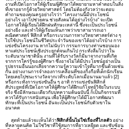
งานที่เปิดโอกาสให้ผู้เรียน/ผู้ศึกษาได้พยายามหาคำตอบในสิ่ง
ที่เขาอยากรู้ด้วยวิทยาศาสตร์ โดยไม่ต้องกังวลว่าจะตอบ
คำถามของคุณครูอย่างไรว่า “โครงงานนี้มีประโยชน์
อย่างไร เอาไปช่วยคน ช่วยสังคมได้อย่างไรบ้าง” จะเปิด
โอกาสให้ผู้เรียนได้ฝึกฝนทักษะเหล่านี้ ซึ่งจะเป็นประโยชน์
อย่างยิ่ง และทำให้ผู้เรียนเห็นภาพว่าเขาสามารถเอา
คณิตศาสตร์ ฟิสิกส์ หรือกระบวนการทางวิทยาศาสตร์ต่าง ๆ
ไปใช้ประโยชน์ในชีวิตประจำวันของเขาได้อย่างไรบ้าง การ
แข่งขันโครงงาน หากไม่นับว่า กรรมการบางท่านชอบมอง
หาแต่ประโยชน์เชิงประยุกต์จนเกินไป กระทั่งลืมไปว่าใน
ระดับนานาชาตินั้น งานที่ได้รับรางวัลก็มีมาจากงานที่เกิด
จากการใคร่รู้ของผู้ศึกษา ซึ่งอาจไม่ได้มีประโยชน์อย่างเป็น
รูปธรรมอื่นนอกเสียจากความรู้ความเข้าใจที่มากขึ้นด้วยเช่น
กัน อย่างงานการจำลองการเคลื่อนที่ของกิ้งกือที่เด็กนักเรียน
ไทยเคยไปชนะรางวัลจากเวทีระดับโลกเมื่อนานมาแล้ว [2]
หรือกระทั่งการแข่งขันอื่น ๆ อาทิ การแข่งขันฟิสิกส์
สัประยุทธ์ที่เปิดโอกาสให้ผู้ศึกษาได้ฝึกแก้โจทย์วิจัยในระบบ
จริง ซึ่งมีลักษณะเดียวกับบทความต้นฉบับนี้ ก็เป็นกิจกรรมที่
ควรได้รับการสนับสนุน เพื่อให้ผู้ศึกษาได้มีโอกาสพัฒนา
ทักษะที่เป็นประโยชน์ อันจะเป็นประโยชน์กับตัวเขาใน
อนาคต
สุดท้ายแล้วจะเห็นได้ว่า
ฟิสิกส์นั้นไม่ใช่เรื่องที่ไกลตัว
อย่าง
ที่หลายคนคิด ไม่ใช่วิชาที่ใช้สมการที่ยาวเหยียด และซับซ้อน