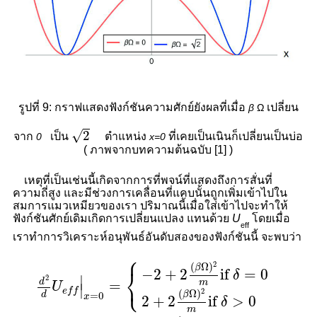
รูปที่
9: กราฟแสดงฟังก์ชันความศักย์ยังผลที่เมื่อ
เปลี่ยน
β
Ω
2
√
2
จาก
เป็น
ตำแหน่ง
ที่เคยเป็นเนินก็เปลี่ยนเป็นบ่อ
0
x
=0
( ภาพจากบทความต้นฉบับ
[1] )
เหตุที่เป็นเช่นนี้เกิดจากการที่พจน์ที่แสดงถึงการสั่นที่
ความถี่สูง และมีช่วงการเคลื่อนที่แคบนั้นถูกเพิ่มเข้าไปใน
สมการแมวเหมียวของเรา ปริมาณนี้เมื่อใส่เข้าไปจะทำให้
ฟังก์ชันศักย์เดิมเกิดการเปลี่ยนแปลง แทนด้วย
U
โดยเมื่อ
eff
เราทำการวิเคราะห์อนุพันธ์อันดับสองของฟังก์ชันนี้ จะพบว่า
⎧
d
2
d
U
e
f
f
|
x
=
0
=
{
−
2
+
2
(
β
Ω
)
2
m
if
δ
=
0
2
+
2
(
β
Ω
)
2
2
(
Ω
)
β
⎨
−
2
+
2
if 
=
0
δ
⎩
∣
2
d
m
=
U
∣
e
f
f
2
(
Ω
)
β
d
=
0
x
2
+
2
if 
>
0
δ
m