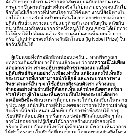
นักศึกษาที่กำลังเรียนวิชากลศาสตร์แบบฉบับเบื้องต้น เห็น
ภาพมากขึ้นผ่านตัวอย่างที่สมจริง ไม่เป็นนามธรรมจนเกินไป
อีกทั้งยังมีเรื่องราวที่น่าสนใจชวนให้ค้นหา งานนี้ยังมีทางไป
ต่อได้อีกมากครับสำหรับคนที่สนใจ อาจลองพยายามจำลอง
ปฏิสัมพันธ์ระหว่างแมวกับแมวด้วยกัน แมวกับสุนัข สุนัขกับ
คน หรือแมวกับคนมากกว่าหนึ่งคนก็ได้ คุณ Anxo ได้เปิดทาง
ไว้ให้เราได้ไปคิดต่อแล้วครับ งานนี้เป็นงานที่น่าสนใจมาก
ครับ ไม่แน่ว่าอาจจะได้รางวัลอิกโนเบล (Ig Nobel Prize) ใน
สักวันก็เป็นได้
ผู้เขียนขอทิ้งท้ายอีกสักหน่อยนะครับ
… หากพิจารณา
บทความต้นฉบับอย่างถี่ถ้วนแล้วจะพบว่า
บทความนี้ไม่เพียง
แต่บอกเราว่า เราจะอธิบายพฤติกรรมของแมวเมื่อมี
ปฏิสัมพันธ์กับคนอย่างไรเพียงเท่านั้น แต่ยังแสดงให้เห็นถึง
กระบวนการที่เราสามารถนำฟิสิกส์ และกระบวนการทาง
วิทยาศาสตร์อื่น ๆ มาใช้อธิบายสิ่งรอบตัวเรา สร้างแบบ
จำลองอย่างง่ายผ่านสิ่งที่สังเกตเห็น แล้วนำคณิตศาสตร์มา
ช่วยให้เราเข้าใจ และเห็นความเป็นไปของระบบได้อย่าง
ละเอียดยิ่งขึ้น
ทักษะเหล่านี้ถูกบ่มเพาะให้กับนักเรียนในหลาย
ๆ ประเทศ แต่น่าเสียดายที่ประเทศของเราอาจให้ความสำคัญ
กับเรื่องนี้น้อยไปหน่อยเมื่อเทียบกับการทำข้อสอบได้ การ
เรียนฟิสิกส์แบบเดิม ๆ หรือการแข่งขันฟิสิกส์แบบเดิม ๆ นั้น
อาจไม่ค่อยช่วยให้ผู้เรียนได้ฝึกการสร้างแบบจำลองเพื่อ
อธิบายสิ่งรอบตัวแบบนี้เท่าไร ผู้เขียน/แปล มีความเห็นว่าการ
ได้ทำโครงงานในหัวข้อที่เหมาะสม โดยเฉพาะอย่างยิ่งโครง