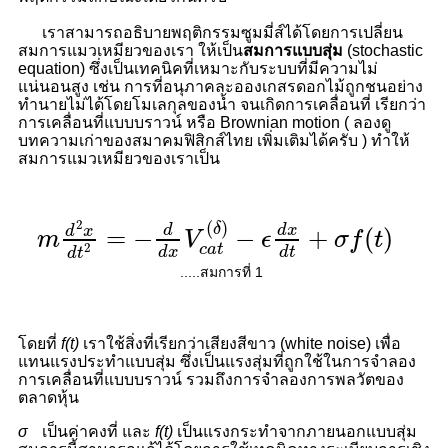
เราสามารถอธิบายพฤติกรรมซูมมี่ส์ได้โดยการเปลี่ยน
สมการแมวเหมียวของเรา ให้เป็น
สมการแบบสุ่ม
(
stochastic
equation) ซึ่งเป็นเทคนิคที่เหมาะกับระบบที่มีความไม่
แน่นอนสูง เช่น การที่อนุภาคละอองเกสรดอกไม้ถูกชนอย่าง
ทำนายไม่ได้โดยโมเลกุลของน้ำ จนเกิดการเคลื่อนที่ เรียกว่า
การเคลื่อนที่แบบบราวน์ หรือ Brownian motion ( ลองดู
บทความเก่าของสมาคมฟิสิกส์ไทย เพิ่มเติมได้ครับ ) ทำให้
สมการแมวเหมียวของเราเป็น
m
d
2
x
d
t
2
=
−
d
d
x
V
c
a
t
(
δ
)
−
ϵ
d
x
d
t
+
σ
f
(
t
)
(
)
2
δ
d
x
d
=
−
−
+
(
)
d
x
m
V
ϵ
σ
f
t
2
c
a
t
d
x
d
t
d
t
.....สมการที่ 1
โดยที่
f
(
t
)
เราใช้สิ่งที่เรียกว่าเสียงสีขาว (white noise) เพื่อ
แทนแรงประทำแบบสุ่ม ซึ่งเป็นแรงสุ่มที่ถูกใช้ในการจำลอง
การเคลื่อนที่แบบบราวน์ รวมถึงการจำลองการพลวัตของ
ตลาดหุ้น
σ
เป็นค่าคงที่ และ
f
(
t
)
เป็นแรงกระทำจากภายนอกแบบสุ่ม