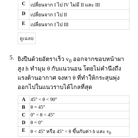
C
เปลี่ยนจาก I ไป IV ไม่มี II และ III
D
เปลี่ยนจาก I ไป II
E
เปลี่ยนจาก I ไป III
ดูเฉลย
5.
ยิงปืนด้วยอัตราเร็ว v
ออกจากขอบหน้าผา
0
สูง h ทำมุม θ กับแนวนอน โดยไม่คำนึงถึง
แรงต้านอากาศ จงหา θ ที่ทำให้กระสุนพุ่ง
ออกไปในแนวราบได้ไกลที่สุด
A
45° < θ < 90°
B
θ = 45°
C
0° < θ < 45°
D
θ = 0°
E
θ < 45° หรือ 45° < θ ขึ้นกับค่า h และ v
0