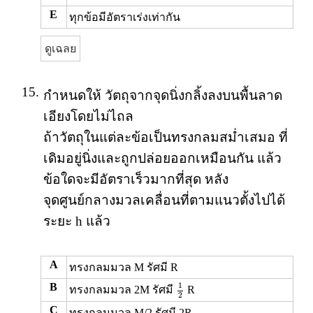
E
ทุกข้อมีอัตราเร่งเท่ากัน
ดูเฉลย
15.
กำหนดให้ วัตถุจากจุดนิ่งกลิ้งลงบนพื้นลาด
เอียงโดยไม่ไถล
ถ้าวัตถุในแต่ละข้อเป็นทรงกลมสม่ำเสมอ ที่
เดิมอยู่นิ่งและถูกปล่อยออกเหมือนกัน แล้ว
ข้อใดจะมีอัตราเร็วมากที่สุด หลัง
จุดศูนย์กลางมวลเคลื่อนที่ตามแนวตั้งไปได้
ระยะ h แล้ว
A
ทรงกลมมวล M รัศมี R
1
2
1
B
ทรงกลมมวล 2M รัศมี
R
2
C
ทรงกลมมวล M/2 รัศมี 2R