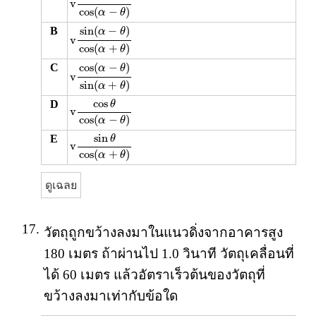
v
cos
(
−
)
α
θ
v
sin
(
α
−
θ
)
cos
(
α
+
θ
)
sin
(
−
)
B
α
θ
v
cos
(
+
)
α
θ
v
cos
(
α
−
θ
)
sin
(
α
+
θ
)
cos
(
−
)
C
α
θ
v
sin
(
+
)
α
θ
v
cos
θ
cos
(
α
−
θ
)
cos
D
θ
v
cos
(
−
)
α
θ
v
sin
θ
cos
(
α
+
θ
)
sin
E
θ
v
cos
(
+
)
α
θ
ดูเฉลย
17.
วัตถุถูกขว้างลงมาในแนวดิ่งจากอาคารสูง
180 เมตร ถ้าผ่านไป 1.0 วินาที วัตถุเคลื่อนที่
ได้ 60 เมตร แล้วอัตราเร็วต้นของวัตถุที่
ขว้างลงมาเท่ากับข้อใด