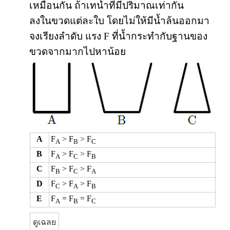
เหมือนกัน ถ้าเทน้ำที่มีปริมาณเท่ากัน
ลงในขวดแต่ละใบ โดยไม่ให้มีน้ำล้นออกมา
จงเรียงลำดับ แรง F ที่น้ำกระทำกับฐานของ
ขวดจากมากไปหาน้อย
A
F
> F
> F
A
B
C
B
F
> F
> F
A
C
B
C
F
> F
> F
B
C
A
D
F
> F
> F
C
A
B
E
F
= F
= F
A
B
C
ดูเฉลย