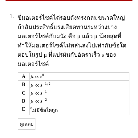
1.
ขี่มอเตอร์ไซค์ไต่รอบถังทรงกลมขนาดใหญ่
ถ้าสัมประสิทธิ์แรงเสียดทานระหว่างยาง
มอเตอร์ไซค์กับผนัง คือ μ แล้ว μ น้อยสุดที่
ทำให้มอเตอร์ไซค์ไม่หล่นลงไปเท่ากับข้อใด
ตอบในรูป μ ที่แปรผันกับอัตราเร็ว s ของ
มอเตอร์ไซค์
μ
∝
s
0
0
∝
s
A
μ
μ
∝
s
−
1
/
2
−
1
/
2
B
∝
s
μ
μ
∝
s
−
1
−
1
∝
s
C
μ
μ
∝
s
−
2
−
2
∝
s
D
μ
E
ไม่มีข้อใดถูก
ดูเฉลย