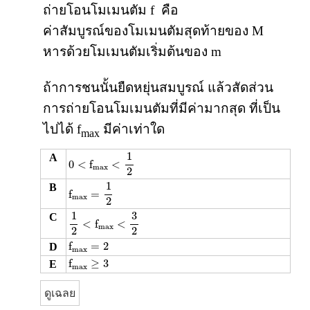
ถ่ายโอนโมเมนตัม f คือ
ค่าสัมบูรณ์ของโมเมนตัมสุดท้ายของ M
หารด้วยโมเมนตัมเริ่มต้นของ m
ถ้าการชนนั้นยืดหยุ่นสมบูรณ์ แล้วสัดส่วน
การถ่ายโอนโมเมนตัมที่มีค่ามากสุด ที่เป็น
ไปได้ f
มีค่าเท่าใด
max
0
<
f
m
a
x
<
1
2
1
A
0
<
f
<
m
a
x
2
f
m
a
x
=
1
2
1
B
f
=
m
a
x
2
1
2
<
f
m
a
x
<
3
2
1
3
C
<
f
<
m
a
x
2
2
f
m
a
x
=
2
f
=
2
D
m
a
x
f
m
a
x
≥
3
f
≥
3
E
m
a
x
ดูเฉลย