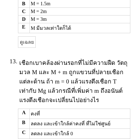
B
M = 1.5m
C
M = 2m
D
M = 3m
E
M มีมวลเท่าใดก็ได้
ดูเฉลย
13.
เชือกเบาคล้องผ่านรอกที่ไม่มีความฝืด วัตถุ
มวล M และ M + m ถูกแขวนที่ปลายเชือก
แต่ละด้าน ถ้า m = 0 แล้วแรงตึงเชือก T
เท่ากับ Mg แล้วกรณีที่เพิ่มค่า m ถึงอนันต์
แรงตึงเชือกจะเปลี่ยนไปอย่างไร
A
คงที่
B
ลดลง และเข้าใกล้ค่าคงที่ ที่ไม่ใช่ศูนย์
C
ลดลง และเข้าใกล้ 0