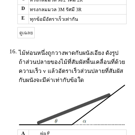
D
ทรงกลมมวล 3M รัศมี 3R
E
ทุกข้อมีอัตราเร็วเท่ากัน
ดูเฉลย
16.
ไม้ท่อนหนึ่งถูกวางพาดกับผนังเอียง ดังรูป
ถ้าส่วนปลายของไม้ที่สัมผัสพื้นเคลื่อนที่ด้วย
ความเร็ว v แล้วอัตราเร็วส่วนปลายที่สัมผัส
กับผนังจะมีค่าเท่ากับข้อใด
v
sin
θ
cos
(
α
−
θ
)
sin
A
θ