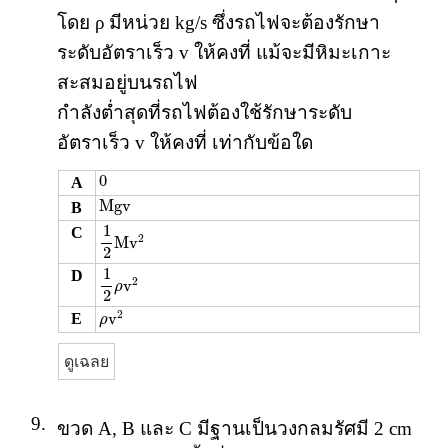
โดย ρ มีหน่วย kg/s ซึ่งรถไฟจะต้องรักษา
ระดับอัตราเร็ว v ให้คงที่ แม้จะมีหิมะเกาะ
สะสมอยู่บนรถไฟ
กำลังต่ำสุดที่รถไฟต้องใช้รักษาระดับ
อัตราเร็ว v ให้คงที่ เท่ากับข้อใด
0
0
A
M
g
v
M
g
v
B
1
2
M
v
2
1
C
2
M
v
2
1
2
ρ
v
2
1
D
2
v
ρ
2
ρ
v
2
2
v
E
ρ
ดูเฉลย
9.
ขวด A, B และ C มีฐานเป็นวงกลมรัศมี 2 cm