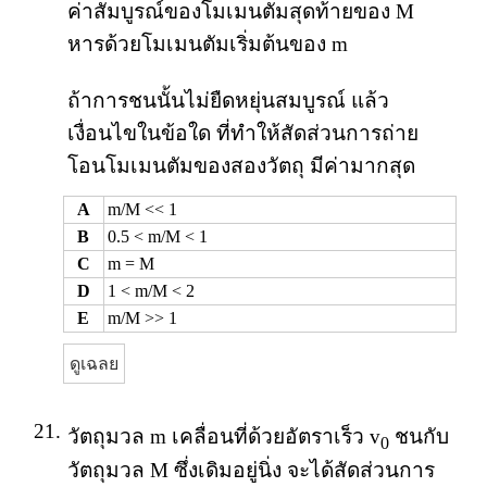
ค่าสัมบูรณ์ของโมเมนตัมสุดท้ายของ M
หารด้วยโมเมนตัมเริ่มต้นของ m
ถ้าการชนนั้นไม่ยืดหยุ่นสมบูรณ์ แล้ว
เงื่อนไขในข้อใด ที่ทำให้สัดส่วนการถ่าย
โอนโมเมนตัมของสองวัตถุ มีค่ามากสุด
A
m/M << 1
B
0.5 < m/M < 1
C
m = M
D
1 < m/M < 2
E
m/M >> 1
ดูเฉลย
21.
วัตถุมวล m เคลื่อนที่ด้วยอัตราเร็ว v
ชนกับ
0
วัตถุมวล M ซึ่งเดิมอยู่นิ่ง จะได้สัดส่วนการ