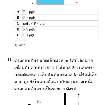
A
P = ρgh
B
P = ρgH
C
ρgH < P < ρgh
D
P > ρgh
E
P < ρgH
ดูเฉลย
11.
ทรงกลมตันขนาดเล็กมวล m รัศมีเล็กมาก
เชื่อมกับคานบางยาว L มีมวล 2m และทรง
กลมตันขนาดเล็กอันที่สองมวล M มีรัศมีเล็ก
มาก ถูกยิงในแนวตั้งฉากกับคานบางเหนือ
ทรงกลมตันแรกเป็นระยะ h ดังรูป