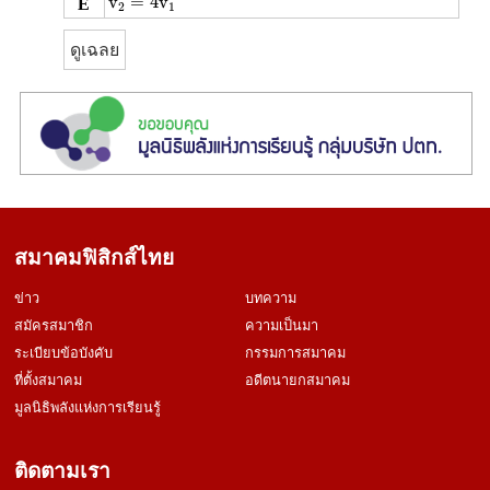
v
=
4
v
E
2
1
ดูเฉลย
สมาคมฟิสิกส์ไทย
ข่าว
บทความ
สมัครสมาชิก
ความเป็นมา
ระเบียบข้อบังคับ
กรรมการสมาคม
ที่ตั้งสมาคม
อดีตนายกสมาคม
มูลนิธิพลังแห่งการเรียนรู้
ติดตามเรา