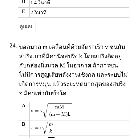
D
1.4 วินาที
E
2 วินาที
ดูเฉลย
24.
บอลมวล m เคลื่อนที่ด้วยอัตราเร็ว v ชนกับ
สปริงเบาที่มีค่านิจสปริง k โดยสปริงติดอยู่
กับกล่องนิ่งมวล M ในอวกาศ ถ้าการชน
ไม่มีการสูญเสียพลังงานเชิงกล และระบบไม่
เกิดการหมุน แล้วระยะหดมากสุดของสปริง
x มีค่าเท่ากับข้อใด
x
=
v
m
M
(
m
+
M
)
k
A
√
m
M
x
=
v
(
m
+
M
)
k
x
=
v
m
k
B
√
m
=
x
v
k
x
=
v
M
k