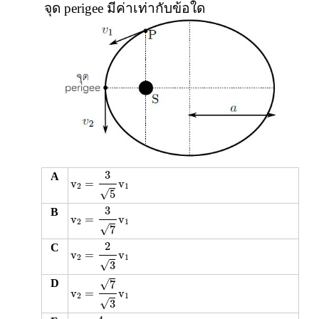
จุด perigee มีค่าเท่ากับข้อใด
v
2
=
3
5
v
1
3
A
v
=
v
2
1
√
5
v
2
=
3
7
v
1
3
B
v
=
v
2
1
√
7
v
2
=
2
3
v
1
2
C
v
=
v
2
1
√
3
v
2
=
7
3
v
1
√
D
7
v
=
v
2
1
√
3
v
2
=
4
v
1