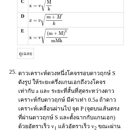
C
M
√
x
=
v
k
x
=
v
m
+
M
k
D
√
+
m
M
=
x
v
k
x
=
v
(
m
+
M
)
3
m
M
k
E
√
3
(
m
+
M
)
x
=
v
m
M
k
ดูเฉลย
25.
ดาวเคราะห์ดวงหนึ่งโคจรรอบดาวฤกษ์ S
ดังรูป ให้ระยะครึ่งแกนเอกถึงวงโคจร
เท่ากับ a และ ระยะที่สั้นที่สุดระหว่างดาว
เคราะห์กับดาวฤกษ์ มีค่าเท่า 0.5a ถ้าดาว
เคราะห์เคลื่อนผ่านไป จุด P (จุดบนเส้นตรง
ที่ผ่านดาวฤกษ์ S และตั้งฉากกับแกนเอก)
ด้วยอัตราเร็ว v
แล้วอัตราเร็ว v
ขณะผ่าน
1
2