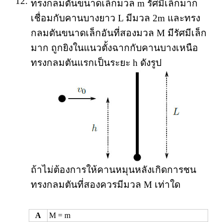
12.
ทรงกลมตันขนาดเล็กมวล m รัศมีเล็กมาก
เชื่อมกับคานบางยาว L มีมวล 2m และทรง
กลมตันขนาดเล็กอันที่สองมวล M มีรัศมีเล็ก
มาก ถูกยิงในแนวตั้งฉากกับคานบางเหนือ
ทรงกลมตันแรกเป็นระยะ h ดังรูป
ถ้าไม่ต้องการให้คานหมุนหลังเกิดการชน
ทรงกลมตันที่สองควรมีมวล M เท่าใด
A
M = m