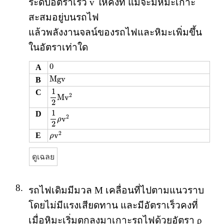
ระดับอัตราเร็ว v ให้คงที่ แม้จะมีหิมะเกาะ
สะสมอยู่บนรถไฟ
แล้วพลังงานจลน์ของรถไฟและหิมะเพิ่มขึ้น
ในอัตราเท่าใด
0
0
A
M
g
v
M
g
v
B
1
2
M
v
2
1
C
2
M
v
2
1
2
ρ
v
2
1
D
2
v
ρ
2
ρ
v
2
2
v
E
ρ
ดูเฉลย
8.
รถไฟเดิมมีมวล M เคลื่อนที่ไปตามแนวราบ
โดยไม่มีแรงเสียดทาน และมีอัตราเร็วคงที่
เมื่อหิมะเริ่มตกลงมาเกาะรถไฟด้วยอัตรา ρ