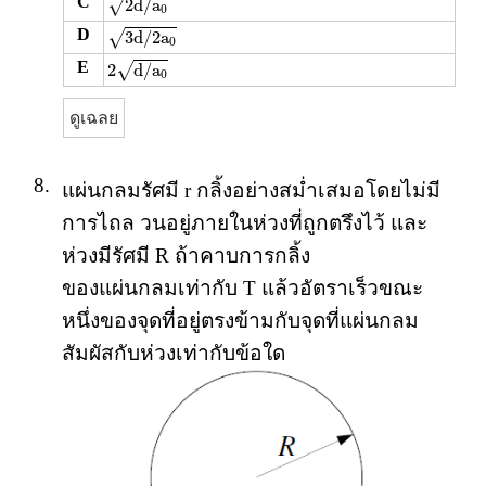
C
√
2
d
/
a
0
3
d
/
2
a
0
D
√
3
d
/
2
a
0
2
d
/
a
0
E
√
2
d
/
a
0
ดูเฉลย
8.
แผ่นกลมรัศมี r กลิ้งอย่างสม่ำเสมอโดยไม่มี
การไถล วนอยู่ภายในห่วงที่ถูกตรึงไว้ และ
ห่วงมีรัศมี R ถ้าคาบการกลิ้ง
ของแผ่นกลมเท่ากับ T แล้วอัตราเร็วขณะ
หนึ่งของจุดที่อยู่ตรงข้ามกับจุดที่แผ่นกลม
สัมผัสกับห่วงเท่ากับข้อใด