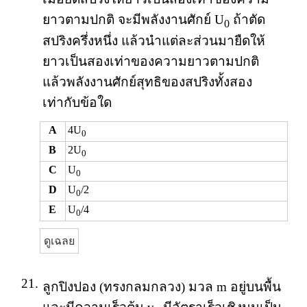
ยาวตามปกติ จะมีพลังงานศักย์ U
ถ้าตัด
0
สปริงครึ่งหนึ่ง แล้วนำแต่ละส่วนมายืดให้
ยาวเป็นสองเท่าของความยาวตามปกติ
แล้วพลังงานศักย์สุทธิของสปริงทั้งสอง
เท่ากับข้อใด
A
4U
0
B
2U
0
C
U
0
D
U
/2
0
E
U
/4
0
ดูเฉลย
21.
ลูกปิงปอง (ทรงกลมกลวง) มวล m อยู่บนพื้น