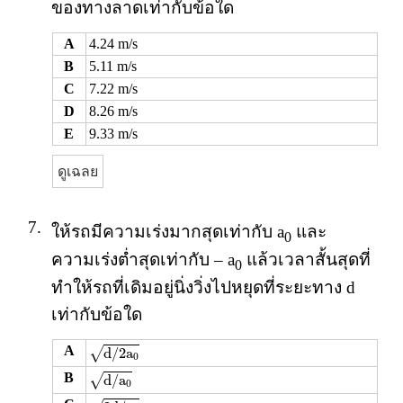
ของทางลาดเท่ากับข้อใด
A
4.24 m/s
B
5.11 m/s
C
7.22 m/s
D
8.26 m/s
E
9.33 m/s
ดูเฉลย
7.
ให้รถมีความเร่งมากสุดเท่ากับ a
และ
0
ความเร่งต่ำสุดเท่ากับ – a
แล้วเวลาสั้นสุดที่
0
ทำให้รถที่เดิมอยู่นิ่งวิ่งไปหยุดที่ระยะทาง d
เท่ากับข้อใด
d
/
2
a
0
A
√
d
/
2
a
0
d
/
a
0
B
√
d
/
a
0
2
d
/
a
0