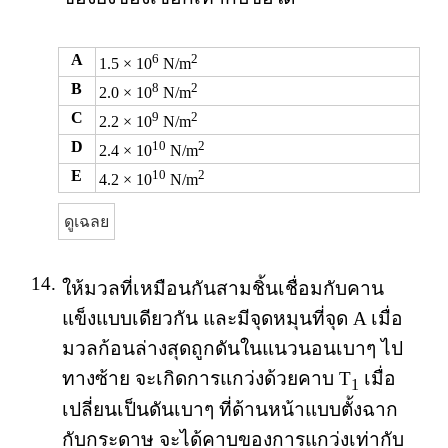
A
6
2
1.5 × 10
N/m
B
8
2
2.0 × 10
N/m
C
9
2
2.2 × 10
N/m
D
10
2
2.4 × 10
N/m
E
10
2
4.2 × 10
N/m
ดูเฉลย
14.
ให้มวลที่เหมือนกันสามชิ้นเชื่อมกับคาน
แข็งแบบเดียวกัน และมีจุดหมุนที่จุด A เมื่อ
มวลก้อนล่างสุดถูกดันในแนวนอนเบาๆ ไป
ทางซ้าย จะเกิดการแกว่งด้วยคาบ T
เมื่อ
1
เปลี่ยนเป็นดันเบาๆ ที่ด้านหน้าแบบตั้งฉาก
กับกระดาษ จะได้คาบของการแกว่งเท่ากับ