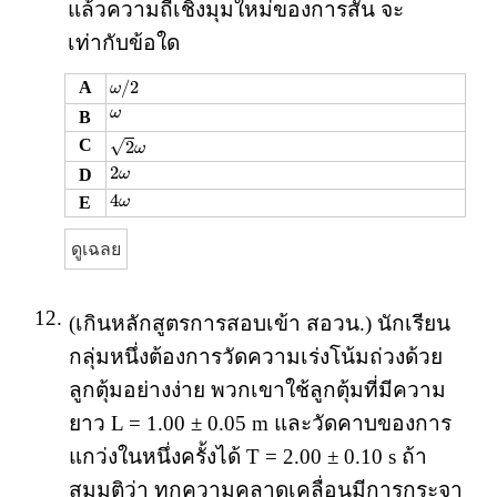
แล้วความถี่เชิงมุมใหม่ของการสั่น จะ
เท่ากับข้อใด
ω
/
2
/
2
A
ω
ω
ω
B
2
ω
√
C
2
ω
2
ω
2
D
ω
4
ω
4
E
ω
ดูเฉลย
12.
(เกินหลักสูตรการสอบเข้า สอวน.) นักเรียน
กลุ่มหนึ่งต้องการวัดความเร่งโน้มถ่วงด้วย
ลูกตุ้มอย่างง่าย พวกเขาใช้ลูกตุ้มที่มีความ
ยาว L = 1.00 ± 0.05 m และวัดคาบของการ
แกว่งในหนึ่งครั้งได้ T = 2.00 ± 0.10 s ถ้า
สมมุติว่า ทุกความคลาดเคลื่อนมีการกระจา