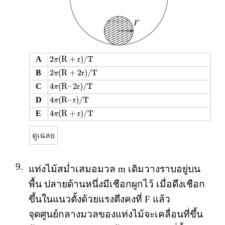
2
π
(
R
+
r
)
/
T
2
(
R
+
r
)
/
T
A
π
2
π
(
R
+
2
r
)
/
T
2
(
R
+
2
r
)
/
T
B
π
4
π
(
R
–
2
r
)
/
T
4
(
R
–
2
r
)
/
T
C
π
4
π
(
R
–
r
)
/
T
4
(
R
–
r
)
/
T
D
π
4
π
(
R
+
r
)
/
T
4
(
R
+
r
)
/
T
E
π
ดูเฉลย
9.
แท่งไม้สม่ำเสมอมวล m เดิมวางราบอยู่บน
พื้น ปลายด้านหนึ่งมีเชือกผูกไว้ เมื่อดึงเชือก
ขึ้นในแนวตั้งด้วยแรงตึงคงที่ F แล้ว
จุดศูนย์กลางมวลของแท่งไม้จะเคลื่อนที่ขึ้น