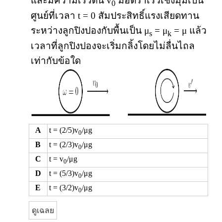
และมีความเร็วต้น v
มีอัตราเร็วเชิงมุมเป็น
0
ศูนย์ที่เวลา t = 0 สัมประสิทธิ์แรงเสียดทาน
ระหว่างลูกปิงปองกับพื้นเป็น μ
= μ
= μ แล้ว
s
k
เวลาที่ลูกปิงปองจะเริ่มกลิ้งโดยไม่ลื่นไถล
เท่ากับข้อใด
A
t = (2/5)v
/μg
0
B
t = (2/3)v
/μg
0
C
t = v
/μg
0
D
t = (5/3)v
/μg
0
E
t = (3/2)v
/μg
0
ดูเฉลย