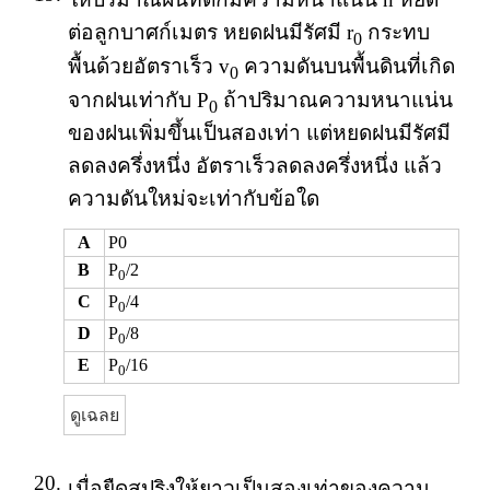
ต่อลูกบาศก์เมตร หยดฝนมีรัศมี r
กระทบ
0
พื้นด้วยอัตราเร็ว v
ความดันบนพื้นดินที่เกิด
0
จากฝนเท่ากับ P
ถ้าปริมาณความหนาแน่น
0
ของฝนเพิ่มขึ้นเป็นสองเท่า แต่หยดฝนมีรัศมี
ลดลงครึ่งหนึ่ง อัตราเร็วลดลงครึ่งหนึ่ง แล้ว
ความดันใหม่จะเท่ากับข้อใด
A
P0
B
P
/2
0
C
P
/4
0
D
P
/8
0
E
P
/16
0
ดูเฉลย
20.
เมื่อยืดสปริงให้ยาวเป็นสองเท่าของความ