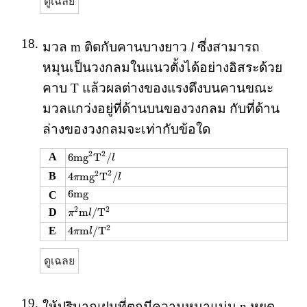
ดูเฉลย
18.
มวล m ติดกับคานบางยาว
l
ซึ่งสามารถ
หมุนเป็นวงกลมในแนวตั้งได้อย่างอิสระด้วย
คาบ T แล้วผลต่างของแรงตึงบนคานขณะ
มวลแกว่งอยู่ที่ด้านบนของวงกลม กับที่ด้าน
ล่างของวงกลมจะเท่ากับข้อใด
6mg
2
T
2
/
l
2
2
A
6mg
T
/
l
4
π
mg
2
T
2
/
l
2
2
B
4
mg
T
/
π
l
6
m
g
6
m
g
C
π
2
m
l
/
T
2
2
2
m
/
T
D
π
l
4
π
m
l
/
T
2
2
4
m
/
T
E
π
l
ดูเฉลย
19.
ให้ปริมาณฝนที่ตกมีความหนาแน่น n หยด