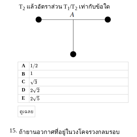
T
แล้วอัตราส่วน T
/T
เท่ากับข้อใด
2
1
2
1
/
2
1
/
2
A
1
1
B
3
√
C
3
2
2
√
D
2
2
2
5
√
E
2
5
ดูเฉลย
15.
ถ้ายานอวกาศที่อยู่ในวงโคจรวงกลมรอบ