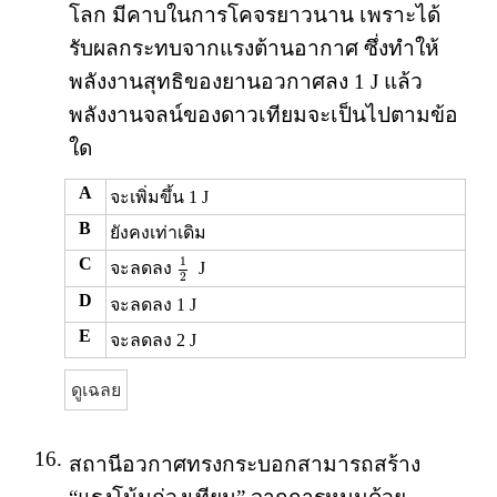
โลก มีคาบในการโคจรยาวนาน เพราะได้
รับผลกระทบจากแรงต้านอากาศ ซึ่งทำให้
พลังงานสุทธิของยานอวกาศลง 1 J แล้ว
พลังงานจลน์ของดาวเทียมจะเป็นไปตามข้อ
ใด
A
จะเพิ่มขึ้น 1 J
B
ยังคงเท่าเดิม
1
2
1
C
จะลดลง
J
2
D
จะลดลง 1 J
E
จะลดลง 2 J
ดูเฉลย
16.
สถานีอวกาศทรงกระบอกสามารถสร้าง