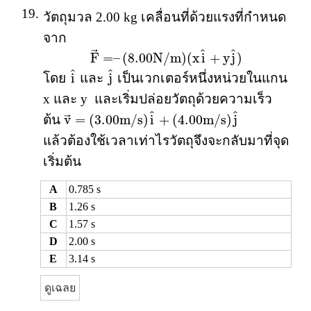
19.
วัตถุมวล 2.00 kg เคลื่อนที่ด้วยแรงที่กำหนด
จาก
F
→
=
–
(
8.00
N
/
m
)
(
x
i
^
+
y
j
^
)
^
^
→
F
=
–
(
8.00
N
/
m
)
(
x
i
+
y
j
)
i
^
j
^
^
^
i
j
โดย
และ
เป็นเวกเตอร์หนึ่งหน่วยในแกน
x และ y และเริ่มปล่อยวัตถุด้วยความเร็ว
v
→
=
(
3.00
m
/
s
)
i
^
+
(
4.00
m
/
s
)
j
^
^
^
v
=
(
3.00
m
/
s
)
i
+
(
4.00
m
/
s
)
j
ต้น
→
แล้วต้องใช้เวลาเท่าไรวัตถุจึงจะกลับมาที่จุด
เริ่มต้น
A
0.785 s
B
1.26 s
C
1.57 s
D
2.00 s
E
3.14 s
ดูเฉลย