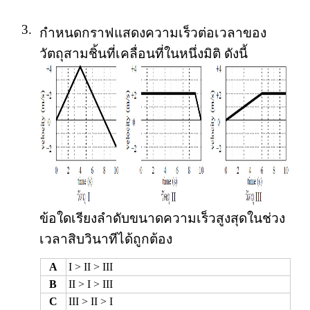
3.
กำหนดกราฟแสดงความเร็วต่อเวลาของ
วัตถุสามชิ้นที่เคลื่อนที่ในหนึ่งมิติ ดังนี้
ข้อใดเรียงลำดับขนาดความเร็วสูงสุดในช่วง
เวลาสิบวินาทีได้ถูกต้อง
A
I > II > III
B
II > I > III
C
III > II > I