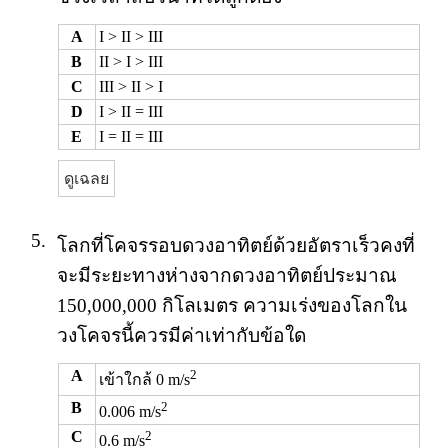
A
I > II > III
B
II > I > III
C
III > II > I
D
I > II = III
E
I = II = III
ดูเฉลย
5.
โลกที่โคจรรอบดวงอาทิตย์ด้วยอัตราเร็วคงที่
จะมีระยะทางห่างจากดวงอาทิตย์ประมาณ
150,000,000 กิโลเมตร ความเร่งของโลกใน
วงโคจรนี้ควรมีค่าเท่ากับข้อใด
A
2
เข้าใกล้ 0 m/s
B
2
0.006 m/s
C
2
0.6 m/s