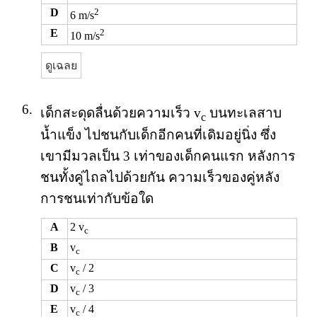
D
2
6 m/s
E
2
10 m/s
ดูเฉลย
6.
เด็กสะดุดลื่นด้วยความเร็ว v
บนทะเลสาบ
c
น้ำแข็ง ไปชนกับเด็กอีกคนที่เดิมอยู่นิ่ง ซึ่ง
เขามีมวลเป็น 3 เท่าของเด็กคนแรก หลังการ
ชนทั้งคู่ไถลไปด้วยกัน ความเร็วของคู่หลัง
การชนเท่ากับข้อใด
A
2 v
c
B
v
c
C
v
/ 2
c
D
v
/ 3
c
E
v
/ 4
c