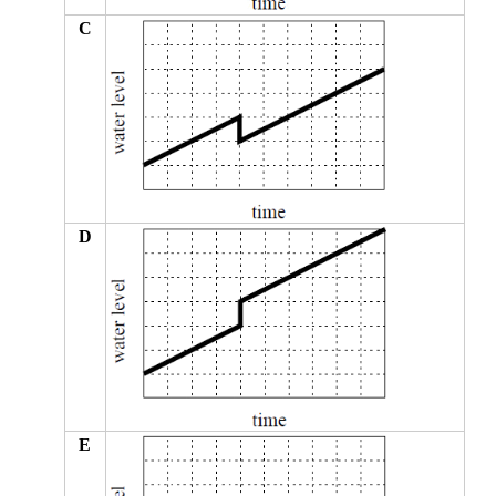
C
D
E