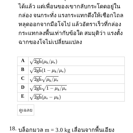
ได้แล้ว แต่เพื่อนของเขากลับกระโดดอยู่ใน
กล่อง จนกระทั่ง แรงกระแทกดึงให้เชือกไถล
หลุดออกจากมือโจไป แล้วอัตราเร็วที่กล่อง
กระแทกลงพื้นเท่ากับข้อใด สมมุติว่า แรงตั้ง
ฉากของโจไม่เปลี่ยนแปลง
2
g
h
(
μ
k
/
μ
s
)
A
√
2
g
h
(
/
)
μ
μ
s
k
2
g
h
(
1
−
μ
k
/
μ
s
)
B
√
2
g
h
(
1
−
/
)
μ
μ
s
k
2
g
h
μ
k
/
μ
s
C
√
√
2
g
h
/
μ
μ
s
k
2
g
h
1
−
μ
k
/
μ
s
D
√
√
2
g
h
1
−
/
μ
μ
s
k
2
g
h
(
μ
s
−
μ
k
)
E
√
2
g
h
(
−
)
μ
μ
s
k
ดูเฉลย
18.
บล็อกมวล m = 3.0 kg เลื่อนจากพื้นเอียง