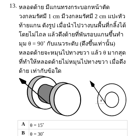
13.
หลอดด้าย มีแกนทรงกระบอกหน้าตัด
วงกลมรัศมี 1 cm มีวงกลมรัศมี 2 cm แปะหัว
ท้ายแกน ดังรูป เมื่อนำไปวางบนพื้นที่กลิ้งได้
โดยไม่ไถล แล้วดึงด้ายที่พันรอบแกนขึ้นทำ
◦
มุม θ = 90
กับแนวระดับ (ดึงขึ้นเท่านั้น)
หลอดด้ายจะหมุนไปทางขวา แล้ว θ มากสุด
ที่ทำให้หลอดด้ายไม่หมุนไปทางขวา เมื่อดึง
ด้าย เท่ากับข้อใด
A
◦
θ = 15
B
◦
θ = 30