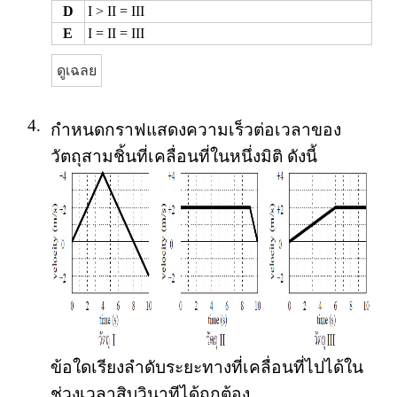
D
I > II = III
E
I = II = III
ดูเฉลย
4.
กำหนดกราฟแสดงความเร็วต่อเวลาของ
วัตถุสามชิ้นที่เคลื่อนที่ในหนึ่งมิติ ดังนี้
ข้อใดเรียงลำดับระยะทางที่เคลื่อนที่ไปได้ใน
ช่วงเวลาสิบวินาทีได้ถูกต้อง