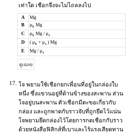
เท่าใด เชือกจึงจะไม่ไถลลงไป
A
Mg
B
μ
Mg
k
C
μ
Mg / μ
k
s
D
( μ
+ μ
) Mg
k
s
E
Mg / μ
s
ดูเฉลย
17.
โจ พยามใช้เชือกยกเพื่อนที่อยู่ในกล่องใบ
หนึ่ง ซึ่งแขวนอยู่ที่ด้านข้างของสะพาน ส่วน
โจอยู่บนสะพาน ตัวเชือกมีตะขอเกี่ยวกับ
กล่อง และถูกพาดกับราวจับที่ถูกยึดไว้แน่น
โจพยามยึดกล่องไว้โดยการกดเชือกกับราว
ด้วยหนังสือฟิสิกส์ที่เบาและไร้แรงเสียดทาน