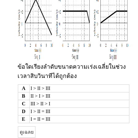
ข้อใดเรียงลำดับขนาดความเร่งเฉลี่ยในช่วง
เวลาสิบวินาทีได้ถูกต้อง
A
I > II > III
B
II > I > III
C
III > II > I
D
I > II = III
E
I = II = III
ดูเฉลย