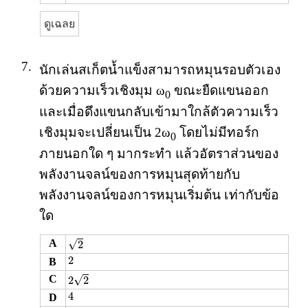
ดูเฉลย
7.
นักเล่นสเก็ตน้ำแข็งสามารถหมุนรอบตัวเอง
ด้วยความเร็วเชิงมุม ω
ขณะยืดแขนออก
0
และเมื่อดึงแขนกลับเข้ามาใกล้ตัวความเร็ว
เชิงมุมจะเปลี่ยนเป็น 2ω
โดยไม่มีทอร์ก
0
ภายนอกใด ๆ มากระทำ แล้วอัตราส่วนของ
พลังงานจลน์ของการหมุนสุดท้ายกับ
พลังงานจลน์ของการหมุนเริ่มต้น เท่ากับข้อ
ใด
2
√
A
2
2
2
B
2
2
√
C
2
2
4
4
D