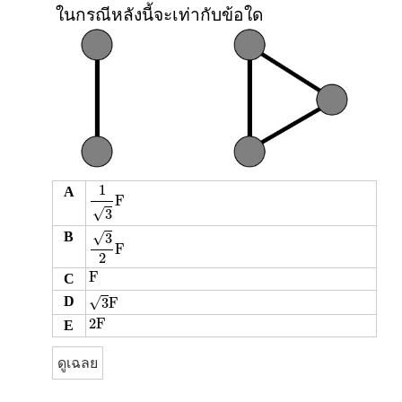
ในกรณีหลังนี้จะเท่ากับข้อใด
1
3
F
1
A
F
√
3
3
2
F
√
B
3
F
2
F
F
C
3
F
√
D
3
F
2
F
2
F
E
ดูเฉลย